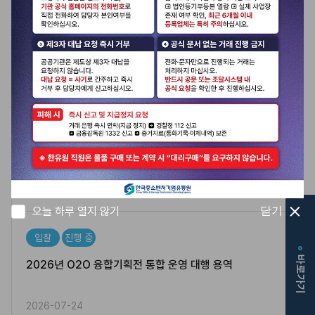
입찰
마감됨
2026년 상생소비복권 콜센터 위탁 운영 용역
2026-07-24
입찰
마감됨
2026년 상생소비복권 운영 대행 용역
2026-07-24
오늘 하루 열지 않기
닫기
입찰
진행 중
입
바로가기
찰
2026년 O2O 융합기획전 통합 운영 대행 용역
정
보
2026-07-24