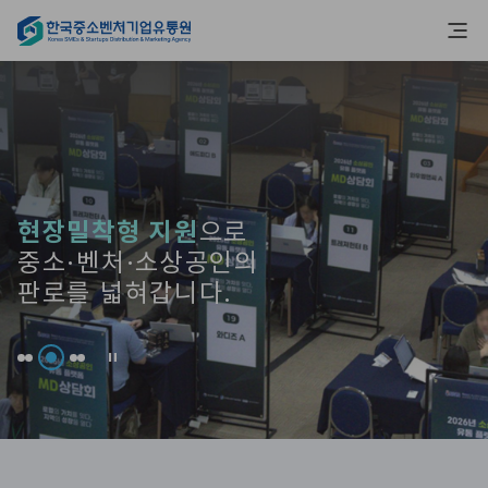
중소벤처소상공인의
중소·벤처·소상공인의
현장밀착형 지원
행복한 사회를 위한
으로
판로지원을 통해
판로개척과 마케팅,
중소·벤처·소상공인의
상생파트너
,
공정하고 건강한
유통 생태계를 구축
한유원이 지원합니다.
판로를 넓혀갑니다.
따뜻한 나눔을 실천합니다.
합니다.