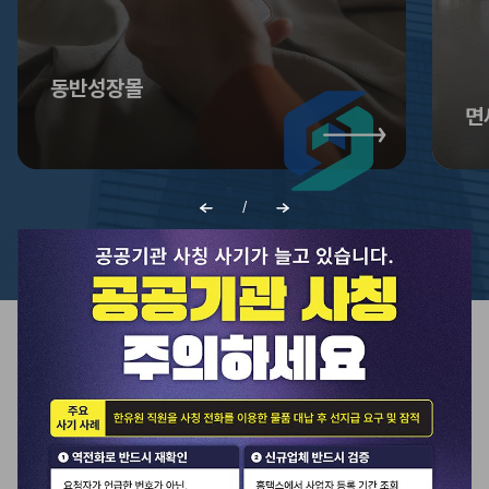
동반성장몰
면
/
이전
다음
KODMA
한유원
알림
전체
공지사항
입찰정보
채용공고