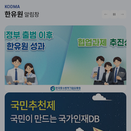
KODMA
한유원
알림창