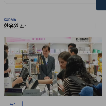
KODMA
한유원
소식
뉴스